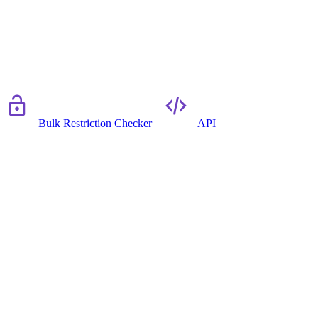
Bulk Restriction Checker
API