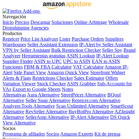
Navegación
Inicio
Precios
Descargar
Soluciones
Online Arbitrage
Wholesale
Dropshipping
Agencies
Productos
Repricer
Price List Analyzer
Lister
Purchase Orders
Suppliers
Warehouses
Seller Assistant Extension
IP-Alert by Seller Assistant
VPN by Seller Assistant
Bulk Restriction Checker
Seller Spy
Brand
Analyzer
Herramientas gratuitas
ASIN Lookup
IP-Alert Lookup
Supplier Finder
ASIN to UPC
UPC to ASIN
EAN to ASIN
Funciones
FBM & FBA Calculator
VAT Calculator
Amazon IP-
Alert
Side Panel View
Amazon Quick View
Storefront Widget
Alerts & Flags
Restrictions Checker
Sales Estimator
Offers
Variation Viewer
Stock Checker
ASIN Grabber
Sub-Accounts for
VAs
Export to Google Sheets
Notes
Alternativas
Aura Alternative
StreetPricer Alternative
BQool
Alternative
Seller Snap Alternative
Repricer.com Alternative
Analyzer.Tools Alternative
Scan Unlimited Alternative
SmartScout
Alternative
RevSeller Alternative
BuyBotPro Alternative
AZInsight
Alternative
SellerAmp Alternative
IP-Alert Alternative
DS Quick
View Alternative
Socios
Programa de afiliados
Socios
Amazon Experts
Kit de prensa