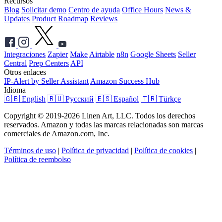
Recursos
Blog
Solicitar demo
Centro de ayuda
Office Hours
News &
Updates
Product Roadmap
Reviews
Integraciones
Zapier
Make
Airtable
n8n
Google Sheets
Seller
Central
Prep Centers
API
Otros enlaces
IP-Alert by Seller Assistant
Amazon Success Hub
Idioma
🇬🇧 English
🇷🇺 Русский
🇪🇸 Español
🇹🇷 Türkçe
Copyright © 2019-2026 Linen Art, LLC. Todos los derechos
reservados. Amazon y todas las marcas relacionadas son marcas
comerciales de Amazon.com, Inc.
Términos de uso
|
Política de privacidad
|
Política de cookies
|
Política de reembolso