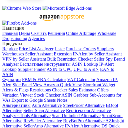
Навигация
Главная
Цены
Скачать
Решения
Online Arbitrage
Wholesale
Dropshipping
Agencies
Продукты
Repricer
Price List Analyzer
Lister
Purchase Orders
Suppliers
Warehouses
Seller Assistant Extension
IP-Alert by Seller Assistant
VPN by Seller Assistant
Bulk Restriction Checker
Seller Spy
Brand
Analyzer
Бесплатные инструменты
ASIN Lookup
IP-Alert
Lookup
Supplier Finder
ASIN to UPC
UPC to ASIN
EAN to
ASIN
Функции
FBM & FBA Calculator
VAT Calculator
Amazon IP-
Alert
Side Panel View
Amazon Quick View
Storefront Widget
Alerts & Flags
Restrictions Checker
Sales Estimator
Offers
Variation Viewer
Stock Checker
ASIN Grabber
Sub-Accounts for
VAs
Export to Google Sheets
Notes
Альтернативы
Aura Alternative
StreetPricer Alternative
BQool
Alternative
Seller Snap Alternative
Repricer.com Alternative
Analyzer.Tools Alternative
Scan Unlimited Alternative
SmartScout
Alternative
RevSeller Alternative
BuyBotPro Alternative
AZInsight
Alternative
SellerAmp Alternative
IP-Alert Alternative
DS Quick