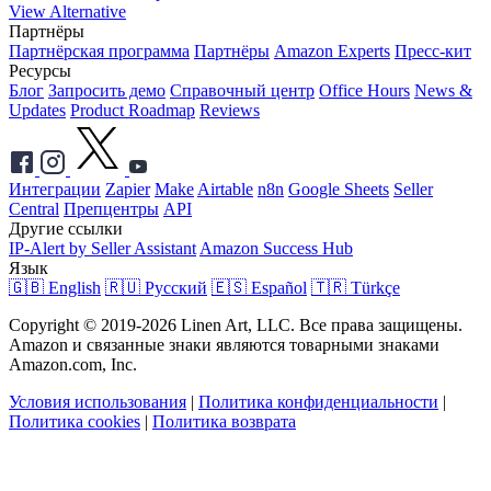
View Alternative
Партнёры
Партнёрская программа
Партнёры
Amazon Experts
Пресс-кит
Ресурсы
Блог
Запросить демо
Справочный центр
Office Hours
News &
Updates
Product Roadmap
Reviews
Интеграции
Zapier
Make
Airtable
n8n
Google Sheets
Seller
Central
Препцентры
API
Другие ссылки
IP-Alert by Seller Assistant
Amazon Success Hub
Язык
🇬🇧 English
🇷🇺 Русский
🇪🇸 Español
🇹🇷 Türkçe
Copyright © 2019-2026 Linen Art, LLC. Все права защищены.
Amazon и связанные знаки являются товарными знаками
Amazon.com, Inc.
Условия использования
|
Политика конфиденциальности
|
Политика cookies
|
Политика возврата