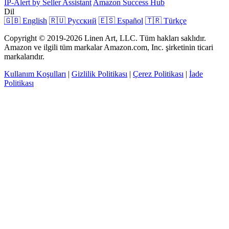
IP-Alert by Seller Assistant
Amazon Success Hub
Dil
🇬🇧 English
🇷🇺 Русский
🇪🇸 Español
🇹🇷 Türkçe
Copyright © 2019-2026 Linen Art, LLC. Tüm hakları saklıdır.
Amazon ve ilgili tüm markalar Amazon.com, Inc. şirketinin ticari
markalarıdır.
Kullanım Koşulları
|
Gizlilik Politikası
|
Çerez Politikası
|
İade
Politikası