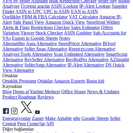
VPN by Seller Assistant
Bulk Restriction Checker
Seller Spy
Brand
Analyzer
Ücretsiz araçlar
ASIN Lookup
IP-Alert Lookup
Supplier
Finder
ASIN to UPC
UPC to ASIN
EAN to ASIN
Özellikler
FBM & FBA Calculator
VAT Calculator
Amazon IP-
Alert
Side Panel View
Amazon Quick View
Storefront Widget
Alerts & Flags
Restrictions Checker
Sales Estimator
Offers
Variation Viewer
Stock Checker
ASIN Grabber
Sub-Accounts for
VAs
Export to Google Sheets
Notes
Alternatifler
Aura Alternative
StreetPricer Alternative
BQool
Alternative
Seller Snap Alternative
Repricer.com Alternative
Analyzer.Tools Alternative
Scan Unlimited Alternative
SmartScout
Alternative
RevSeller Alternative
BuyBotPro Alternative
AZInsight
Alternative
SellerAmp Alternative
IP-Alert Alternative
DS Quick
View Alternative
Ortaklar
Ortaklık Programı
Ortaklar
Amazon Experts
Basın kiti
Kaynaklar
Blog
Demo al
Yardım Merkezi
Office Hours
News & Updates
Product Roadmap
Reviews
Entegrasyonlar
Zapier
Make
Airtable
n8n
Google Sheets
Seller
Central
Prep Center'lar
API
Diğer bağlantılar