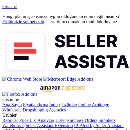
Ortak ol
Hangi planın iş akışınıza uygun olduğundan emin değil misiniz?
Ekibimizle sohbet edin
— yardımcı olmaktan mutluluk duyarız.
Gezinme
Ana Sayfa
Fiyatlandırma
İndir
Çözümler
Online Arbitrage
Wholesale
Dropshipping
Agencies
Ürünler
Repricer
Price List Analyzer
Lister
Purchase Orders
Suppliers
Warehouses
Seller Assistant Extension
IP-Alert by Seller Assistant