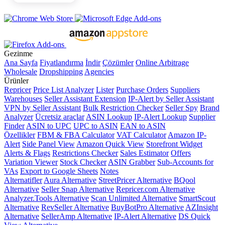
Gezinme
Ana Sayfa
Fiyatlandırma
İndir
Çözümler
Online Arbitrage
Wholesale
Dropshipping
Agencies
Ürünler
Repricer
Price List Analyzer
Lister
Purchase Orders
Suppliers
Warehouses
Seller Assistant Extension
IP-Alert by Seller Assistant
VPN by Seller Assistant
Bulk Restriction Checker
Seller Spy
Brand
Analyzer
Ücretsiz araçlar
ASIN Lookup
IP-Alert Lookup
Supplier
Finder
ASIN to UPC
UPC to ASIN
EAN to ASIN
Özellikler
FBM & FBA Calculator
VAT Calculator
Amazon IP-
Alert
Side Panel View
Amazon Quick View
Storefront Widget
Alerts & Flags
Restrictions Checker
Sales Estimator
Offers
Variation Viewer
Stock Checker
ASIN Grabber
Sub-Accounts for
VAs
Export to Google Sheets
Notes
Alternatifler
Aura Alternative
StreetPricer Alternative
BQool
Alternative
Seller Snap Alternative
Repricer.com Alternative
Analyzer.Tools Alternative
Scan Unlimited Alternative
SmartScout
Alternative
RevSeller Alternative
BuyBotPro Alternative
AZInsight
Alternative
SellerAmp Alternative
IP-Alert Alternative
DS Quick