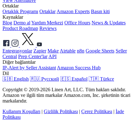
View Alternative
Ortaklar
Ortaklık Programı
Ortaklar
Amazon Experts
Basın kiti
Kaynaklar
Blog
Demo al
Yardım Merkezi
Office Hours
News & Updates
Product Roadmap
Reviews
Entegrasyonlar
Zapier
Make
Airtable
n8n
Google Sheets
Seller
Central
Prep Center'lar
API
Diğer bağlantılar
IP-Alert by Seller Assistant
Amazon Success Hub
Dil
🇬🇧 English
🇷🇺 Русский
🇪🇸 Español
🇹🇷 Türkçe
Copyright © 2019-2026 Linen Art, LLC. Tüm hakları saklıdır.
Amazon ve ilgili tüm markalar Amazon.com, Inc. şirketinin ticari
markalarıdır.
Kullanım Koşulları
|
Gizlilik Politikası
|
Çerez Politikası
|
İade
Politikası