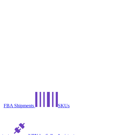
FBA Shipments
SKUs