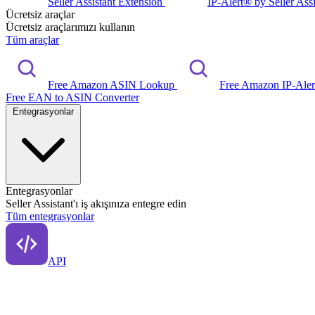
Seller Assistant Extension
IP-Alert® by Seller Ass
Ücretsiz araçlar
Ücretsiz araçlarımızı kullanın
Tüm araçlar
Free Amazon ASIN Lookup
Free Amazon IP-Ale
Free EAN to ASIN Converter
Entegrasyonlar
Entegrasyonlar
Seller Assistant'ı iş akışınıza entegre edin
Tüm entegrasyonlar
API