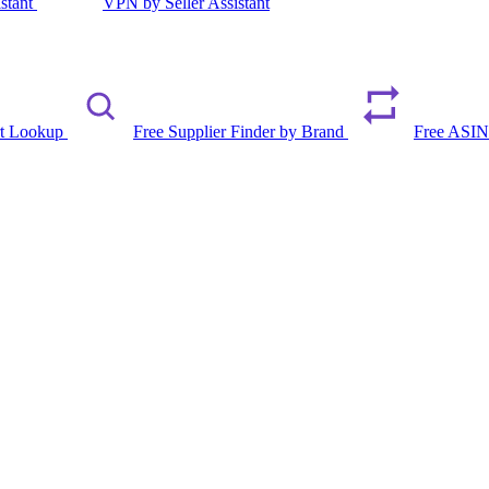
istant
VPN by Seller Assistant
rt Lookup
Free Supplier Finder by Brand
Free ASIN