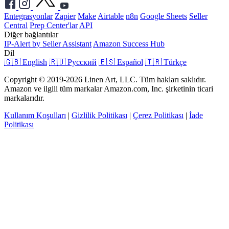
Entegrasyonlar
Zapier
Make
Airtable
n8n
Google Sheets
Seller
Central
Prep Center'lar
API
Diğer bağlantılar
IP-Alert by Seller Assistant
Amazon Success Hub
Dil
🇬🇧 English
🇷🇺 Русский
🇪🇸 Español
🇹🇷 Türkçe
Copyright © 2019-2026 Linen Art, LLC. Tüm hakları saklıdır.
Amazon ve ilgili tüm markalar Amazon.com, Inc. şirketinin ticari
markalarıdır.
Kullanım Koşulları
|
Gizlilik Politikası
|
Çerez Politikası
|
İade
Politikası