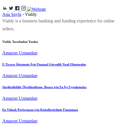
Ana Sayfa
›
Viably
Viably is a business banking and funding experience for online
sellers.
Viably Tarafından Yazılar
Amazon Uzmanları
E-Ticaret İşletmeniz İçin Finansal Güvenlik Nasıl Oluşturulur
Amazon Uzmanları
Sürdürülebilir Ölçeklendirme: Başarı için En İyi Uygulamalar
Amazon Uzmanları
En Yüksek Performans için Kişiselleştirilmiş Finansman
Amazon Uzmanları