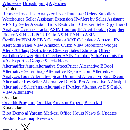
Wholesale
Dropshipping
Agencies
Ürünler
Repricer
Price List Analyzer
Lister
Purchase Orders
Suppliers
Warehouses
Seller Assistant Extension
IP-Alert by Seller Assistant
VPN by Seller Assistant
Bulk Restriction Checker
Seller Spy
Brand
Analyzer
Ücretsiz araçlar
ASIN Lookup
IP-Alert Lookup
Supplier
Finder
ASIN to UPC
UPC to ASIN
EAN to ASIN
Özellikler
FBM & FBA Calculator
VAT Calculator
Amazon IP-
Alert
Side Panel View
Amazon Quick View
Storefront Widget
Alerts & Flags
Restrictions Checker
Sales Estimator
Offers
Variation Viewer
Stock Checker
ASIN Grabber
Sub-Accounts for
VAs
Export to Google Sheets
Notes
Alternatifler
Aura Alternative
StreetPricer Alternative
BQool
Alternative
Seller Snap Alternative
Repricer.com Alternative
Analyzer.Tools Alternative
Scan Unlimited Alternative
SmartScout
Alternative
RevSeller Alternative
BuyBotPro Alternative
AZInsight
Alternative
SellerAmp Alternative
IP-Alert Alternative
DS Quick
View Alternative
Ortaklar
Ortaklık Programı
Ortaklar
Amazon Experts
Basın kiti
Kaynaklar
Blog
Demo al
Yardım Merkezi
Office Hours
News & Updates
Product Roadmap
Reviews