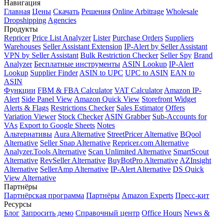
Навигация
Главная
Цены
Скачать
Решения
Online Arbitrage
Wholesale
Dropshipping
Agencies
Продукты
Repricer
Price List Analyzer
Lister
Purchase Orders
Suppliers
Warehouses
Seller Assistant Extension
IP-Alert by Seller Assistant
VPN by Seller Assistant
Bulk Restriction Checker
Seller Spy
Brand
Analyzer
Бесплатные инструменты
ASIN Lookup
IP-Alert
Lookup
Supplier Finder
ASIN to UPC
UPC to ASIN
EAN to
ASIN
Функции
FBM & FBA Calculator
VAT Calculator
Amazon IP-
Alert
Side Panel View
Amazon Quick View
Storefront Widget
Alerts & Flags
Restrictions Checker
Sales Estimator
Offers
Variation Viewer
Stock Checker
ASIN Grabber
Sub-Accounts for
VAs
Export to Google Sheets
Notes
Альтернативы
Aura Alternative
StreetPricer Alternative
BQool
Alternative
Seller Snap Alternative
Repricer.com Alternative
Analyzer.Tools Alternative
Scan Unlimited Alternative
SmartScout
Alternative
RevSeller Alternative
BuyBotPro Alternative
AZInsight
Alternative
SellerAmp Alternative
IP-Alert Alternative
DS Quick
View Alternative
Партнёры
Партнёрская программа
Партнёры
Amazon Experts
Пресс-кит
Ресурсы
Блог
Запросить демо
Справочный центр
Office Hours
News &