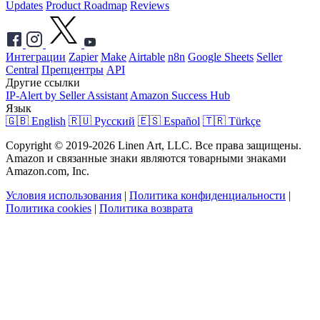
Updates
Product Roadmap
Reviews
Интеграции
Zapier
Make
Airtable
n8n
Google Sheets
Seller
Central
Препцентры
API
Другие ссылки
IP-Alert by Seller Assistant
Amazon Success Hub
Язык
🇬🇧 English
🇷🇺 Русский
🇪🇸 Español
🇹🇷 Türkçe
Copyright © 2019-2026 Linen Art, LLC. Все права защищены.
Amazon и связанные знаки являются товарными знаками
Amazon.com, Inc.
Условия использования
|
Политика конфиденциальности
|
Политика cookies
|
Политика возврата