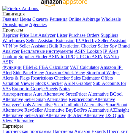
Навигация
Главная
Цены
Скачать
Решения
Online Arbitrage
Wholesale
Dropshipping
Agencies
Продукты
Repricer
Price List Analyzer
Lister
Purchase Orders
Suppliers
Warehouses
Seller Assistant Extension
IP-Alert by Seller Assistant
VPN by Seller Assistant
Bulk Restriction Checker
Seller Spy
Brand
Analyzer
Бесплатные инструменты
ASIN Lookup
IP-Alert
Lookup
Supplier Finder
ASIN to UPC
UPC to ASIN
EAN to
ASIN
Функции
FBM & FBA Calculator
VAT Calculator
Amazon IP-
Alert
Side Panel View
Amazon Quick View
Storefront Widget
Alerts & Flags
Restrictions Checker
Sales Estimator
Offers
Variation Viewer
Stock Checker
ASIN Grabber
Sub-Accounts for
VAs
Export to Google Sheets
Notes
Альтернативы
Aura Alternative
StreetPricer Alternative
BQool
Alternative
Seller Snap Alternative
Repricer.com Alternative
Analyzer.Tools Alternative
Scan Unlimited Alternative
SmartScout
Alternative
RevSeller Alternative
BuyBotPro Alternative
AZInsight
Alternative
SellerAmp Alternative
IP-Alert Alternative
DS Quick
View Alternative
Партнёры
Партнёрская программа
Партнёры
Amazon Experts
Пресс-кит