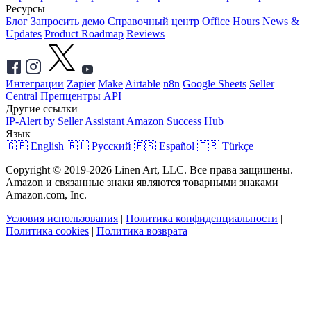
Ресурсы
Блог
Запросить демо
Справочный центр
Office Hours
News &
Updates
Product Roadmap
Reviews
Интеграции
Zapier
Make
Airtable
n8n
Google Sheets
Seller
Central
Препцентры
API
Другие ссылки
IP-Alert by Seller Assistant
Amazon Success Hub
Язык
🇬🇧 English
🇷🇺 Русский
🇪🇸 Español
🇹🇷 Türkçe
Copyright © 2019-2026 Linen Art, LLC. Все права защищены.
Amazon и связанные знаки являются товарными знаками
Amazon.com, Inc.
Условия использования
|
Политика конфиденциальности
|
Политика cookies
|
Политика возврата