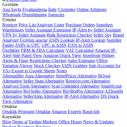
Gezinme
Ana Sayfa
Fiyatlandırma
İndir
Çözümler
Online Arbitrage
Wholesale
Dropshipping
Agencies
Ürünler
Repricer
Price List Analyzer
Lister
Purchase Orders
Suppliers
Warehouses
Seller Assistant Extension
IP-Alert by Seller Assistant
VPN by Seller Assistant
Bulk Restriction Checker
Seller Spy
Brand
Analyzer
Ücretsiz araçlar
ASIN Lookup
IP-Alert Lookup
Supplier
Finder
ASIN to UPC
UPC to ASIN
EAN to ASIN
Özellikler
FBM & FBA Calculator
VAT Calculator
Amazon IP-
Alert
Side Panel View
Amazon Quick View
Storefront Widget
Alerts & Flags
Restrictions Checker
Sales Estimator
Offers
Variation Viewer
Stock Checker
ASIN Grabber
Sub-Accounts for
VAs
Export to Google Sheets
Notes
Alternatifler
Aura Alternative
StreetPricer Alternative
BQool
Alternative
Seller Snap Alternative
Repricer.com Alternative
Analyzer.Tools Alternative
Scan Unlimited Alternative
SmartScout
Alternative
RevSeller Alternative
BuyBotPro Alternative
AZInsight
Alternative
SellerAmp Alternative
IP-Alert Alternative
DS Quick
View Alternative
Ortaklar
Ortaklık Programı
Ortaklar
Amazon Experts
Basın kiti
Kaynaklar
Blog
Demo al
Yardım Merkezi
Office Hours
News & Updates
Product Roadmap
Reviews