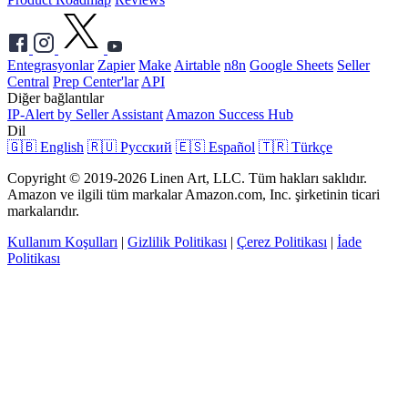
Entegrasyonlar
Zapier
Make
Airtable
n8n
Google Sheets
Seller
Central
Prep Center'lar
API
Diğer bağlantılar
IP-Alert by Seller Assistant
Amazon Success Hub
Dil
🇬🇧 English
🇷🇺 Русский
🇪🇸 Español
🇹🇷 Türkçe
Copyright © 2019-2026 Linen Art, LLC. Tüm hakları saklıdır.
Amazon ve ilgili tüm markalar Amazon.com, Inc. şirketinin ticari
markalarıdır.
Kullanım Koşulları
|
Gizlilik Politikası
|
Çerez Politikası
|
İade
Politikası