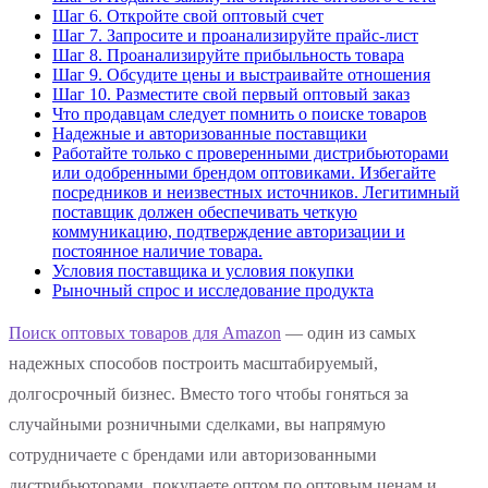
Шаг 6. Откройте свой оптовый счет
Шаг 7. Запросите и проанализируйте прайс-лист
Шаг 8. Проанализируйте прибыльность товара
Шаг 9. Обсудите цены и выстраивайте отношения
Шаг 10. Разместите свой первый оптовый заказ
Что продавцам следует помнить о поиске товаров
Надежные и авторизованные поставщики
Работайте только с проверенными дистрибьюторами
или одобренными брендом оптовиками. Избегайте
посредников и неизвестных источников. Легитимный
поставщик должен обеспечивать четкую
коммуникацию, подтверждение авторизации и
постоянное наличие товара.
Условия поставщика и условия покупки
Рыночный спрос и исследование продукта
Поиск оптовых товаров для Amazon
— один из самых
надежных способов построить масштабируемый,
долгосрочный бизнес. Вместо того чтобы гоняться за
случайными розничными сделками, вы напрямую
сотрудничаете с брендами или авторизованными
дистрибьюторами, покупаете оптом по оптовым ценам и