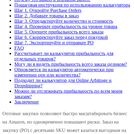
Пошаговая инструкция по использованию калькулятора
Шаг 1. Откройте Purchase Orders
Шаг 2. Добавьте товары в заказ
Шаг 3. Отредактируйте количество и стоимость
Шаг 4. Проверьте прибыльность на уровне товара
Шаг 5. Оцените прибыльность всего заказа
Шаг 6. Скорректируйте заказ перед покупкой
Шаг 7. Экспортируйте и отправьте PO
FAQ
Рассчитывает ли калькулятор прибыльность для
отдельных товаров?
Могу ли я видеть прибыльность всего заказа целиком?
Обновляется ли калькулятор автоматически при
изменении цен или количества?
Подходит ли калькулятор для Online Arbitrage и
Dropshipping?
Можно ли отслеживать прибыльность по всем моим
заказам?
Заключение
Оптовые закупки позволяют быстро масштабировать бизнес
на Amazon, но одновременно повышают риски. Заказ на
закупку (PO) с десятками SKU может казаться выгодным на