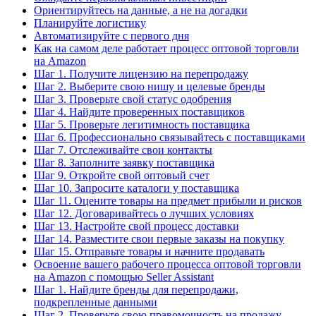
Ориентируйтесь на данные, а не на догадки
Планируйте логистику
Автоматизируйте с первого дня
Как на самом деле работает процесс оптовой торговли
на Amazon
Шаг 1. Получите лицензию на перепродажу
Шаг 2. Выберите свою нишу и целевые бренды
Шаг 3. Проверьте свой статус одобрения
Шаг 4. Найдите проверенных поставщиков
Шаг 5. Проверьте легитимность поставщика
Шаг 6. Профессионально связывайтесь с поставщиками
Шаг 7. Отслеживайте свои контакты
Шаг 8. Заполните заявку поставщика
Шаг 9. Откройте свой оптовый счет
Шаг 10. Запросите каталоги у поставщика
Шаг 11. Оцените товары на предмет прибыли и рисков
Шаг 12. Договаривайтесь о лучших условиях
Шаг 13. Настройте свой процесс доставки
Шаг 14. Разместите свои первые заказы на покупку
Шаг 15. Отправьте товары и начните продавать
Освоение вашего рабочего процесса оптовой торговли
на Amazon с помощью Seller Assistant
Шаг 1. Найдите бренды для перепродажи,
подкрепленные данными
Шаг 2. Проверьте свою правомочность на продажу