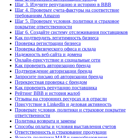
Шаг 3. Изучите репутацию и историю в BBB
Шаг 4. Проверьте счета-фактуры на соответствие
требованиям Amazon
Шаг 5. Проверьте условия, политики и страховое
покрытие ответственности
Шаг 6. Создайте систему отслеживания поставщиков
Как подтвердить легитимность бизнеса
Проверка регистрации бизнеса
Проверка физического офиса и склада
Надежность веб-сайта и домена
Онлайн-присутствие и социальные сети
Как проверить авторизацию бренда
Подтверждение авторизации бренда
Запросите письмо об авторизации бренда
Перекрестная проверка с брендом
Как проверить репутацию поставщика
Рейтинг BBB и история жалоб
Отзывы на сторонних ресурсах и в отрасли
Присутствие в LinkedIn и деловая активность
Проверьте условия, политики и страховое покрытие
ответственности
Политика возврата и замены
Способы оплаты и условия выставления счетов
Ответственность и страхование продукции
Ясность политики MAP и ценообразования